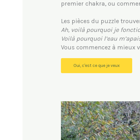
premier chakra, ou comment
Les pièces du puzzle trouven
Ah, voilà pourquoi je foncti
Voilà pourquoi l’eau m’apais
Vous commencez à mieux v
Oui, c'est ce que je veux