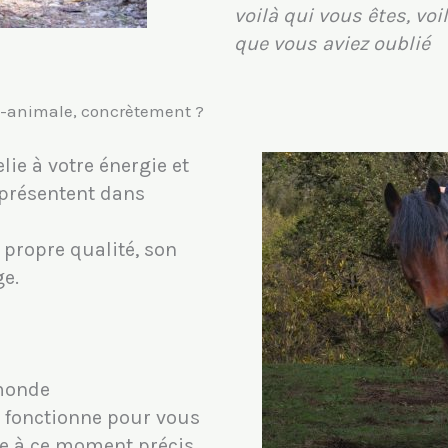
voilà qui vous êtes, voi
que vous aviez oublié
a-animale, concrètement ?
lie à votre énergie et
présentent dans
propre qualité, son
e.
 monde
fonctionne pour vous
te à ce moment précis