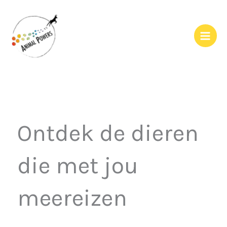
Ga
naar
de
inhoud
Ontdek de dieren
die met jou
meereizen