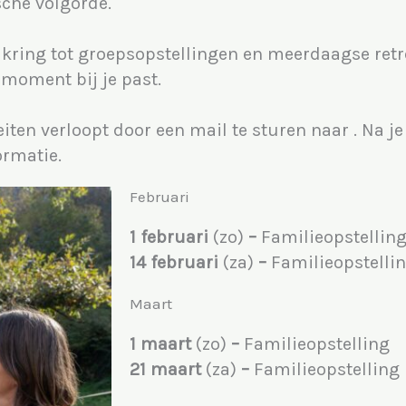
che volgorde.
 kring tot groepsopstellingen en meerdaagse ret
t moment bij je past.
eiten verloopt door een mail te sturen naar . Na 
ormatie.
Februari
1 februari
(zo)
–
Familieopstellin
14 februari
(za)
–
Familieopstelli
Maart
1 maart
(zo)
–
Familieopstelling
21 maart
(za)
–
Familieopstelling