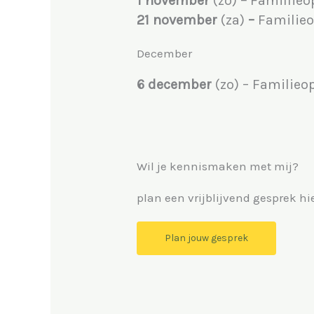
1 november
(zo)
–
Famillieo
21 november
(za)
–
Familieo
December
6 december
(zo) –
Familieop
Wil je kennismaken met mij?
plan een vrijblijvend gesprek hi
Plan jouw gesprek