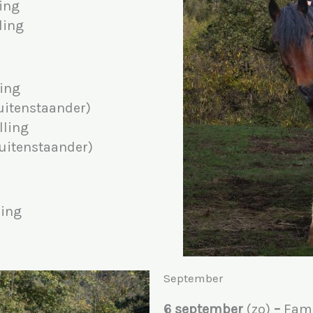
ling
ling
ling
uitenstaander)
lling
Buitenstaander)
ling
September
6 september
(zo)
–
Fami