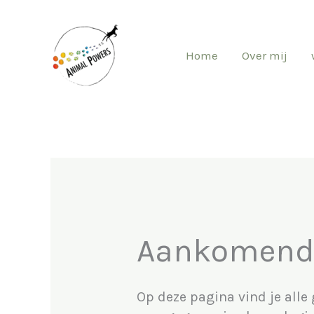
Ga
naar
Home
Over mij
de
inhoud
Aankomende 
Op deze pagina vind je alle