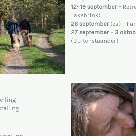
12- 19 september –
Retr
Lakebrink)
26 september
(za)
– Fa
27 september – 3 oktob
(Buitenstaander)
elling
telling