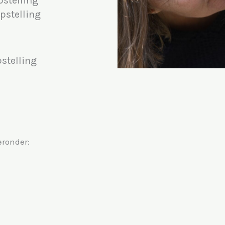
pstelling
pstelling
stelling
eronder: