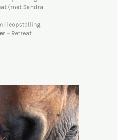
eat (met Sandra
milieopstelling
er –
Retreat