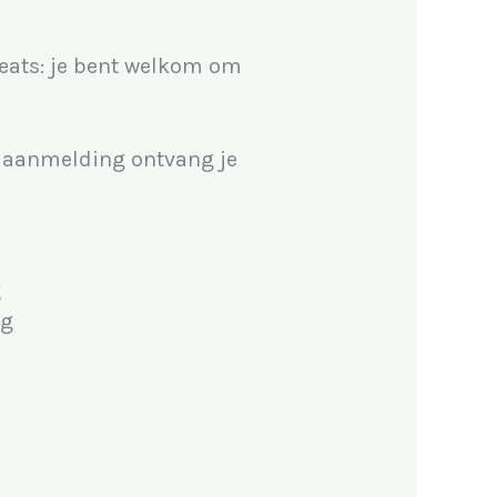
reats: je bent welkom om
je aanmelding ontvang je
g
ng