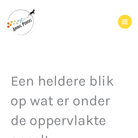
Ga
naar
de
inhoud
Een heldere blik
op wat er onder
de oppervlakte